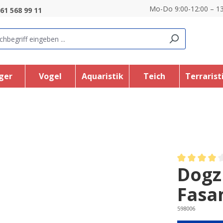
Mo-Do 9:00-12:00 – 13
61 568 99 11
ger
Vogel
Aquaristik
Teich
Terrarist
Dogz
Average rating
Fasa
598006