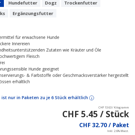
r
Hundefutter
Dogz
Trockenfutter
ks
Ergänzungsfutter
termittel für erwachsene Hunde
eckere Innereien
ndheitsunterstützenden Zutaten wie Kräuter und Öle
hochwertigem Fleisch
rei
hrungssensible Hunde geeignet
servierungs- & Farbstoffe oder Geschmacksverstärker hergestellt
rössen erhältlich
l ist nur in Paketen zu je 6 Stück erhältlich
i
CHF 13.63 / Kilogramm
CHF 5.45 / Stück
CHF 32.70 / Paket
Inkl. 2.6% Mwst.