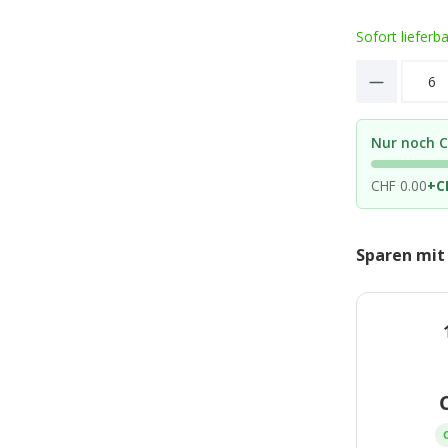
Sofort lieferb
Product 
Nur noch C
CHF 0.00
+
C
Sparen mit