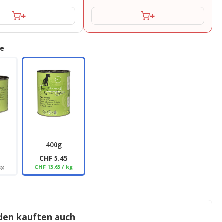
+
+
ge
400g
0
CHF 5.45
kg
CHF 13.63 / kg
den kauften auch