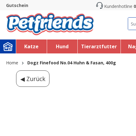
Gutschein
Kundenhotline
0
search
Skip to main navigation
Katze
Hund
Tierarztfutter
Na
Home
Dogz Finefood No.04 Huhn & Fasan, 400g
◀ Zurück