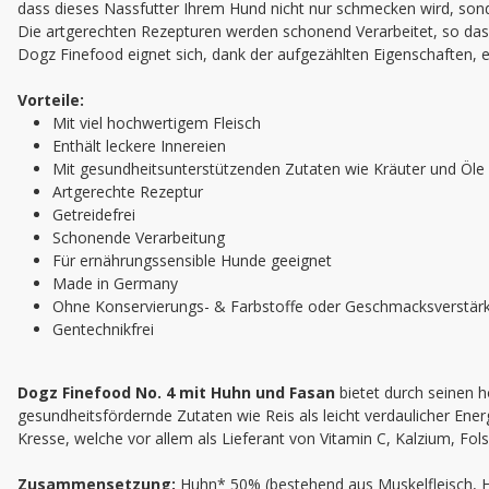
dass dieses Nassfutter Ihrem Hund nicht nur schmecken wird, sond
Die artgerechten Rezepturen werden schonend Verarbeitet, so dass
Dogz Finefood eignet sich, dank der aufgezählten Eigenschaften, e
Vorteile:
Mit viel hochwertigem Fleisch
Enthält leckere Innereien
Mit gesundheitsunterstützenden Zutaten wie Kräuter und Öle
Artgerechte Rezeptur
Getreidefrei
Schonende Verarbeitung
Für ernährungssensible Hunde geeignet
Made in Germany
Ohne Konservierungs- & Farbstoffe oder Geschmacksverstärke
Gentechnikfrei
Dogz Finefood No. 4 mit Huhn und Fasan
bietet durch seinen h
gesundheitsfördernde Zutaten wie Reis als leicht verdaulicher Ener
Kresse, welche vor allem als Lieferant von Vitamin C, Kalzium, Fol
Zusammensetzung:
Huhn* 50% (bestehend aus Muskelfleisch, H