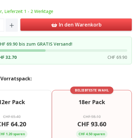
ar, Lieferzeit 1 - 2 Werktage
Quantity: Enter the desired amount or u
In den Warenkorb
HF 69.90 bis zum GRATIS Versand!
HF 32.70
CHF 69.90
 Vorratspack:
BELIEBTESTE WAHL
12er Pack
18er Pack
CHF 65.40
CHF 98.10
CHF 64.20
CHF 93.60
CHF 1.20 sparen
CHF 4.50 sparen