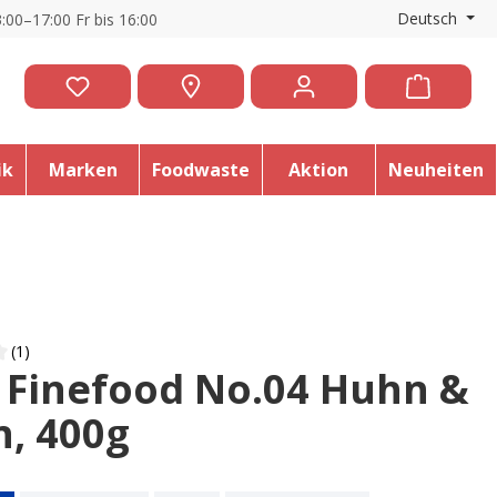
Deutsch
:00–17:00 Fr bis 16:00
ik
Marken
Foodwaste
Aktion
Neuheiten
(1)
 Finefood No.04 Huhn &
 of 4 out of 5 stars
n, 400g