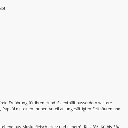
ibt.
freie Ernährung für Ihren Hund. Es enthält ausserdem weitere
nt, Rapsöl mit einem hohen Anteil an ungesättigten Fettsäuren und
ehend aus Muskelfleisch, Herz und Lebern), Reis 3%, Kürbis 3%,