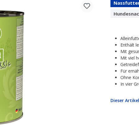
Nassfutte
Hundesnac
Alleinfut
Enthält l
Mit gesu
Mit viel 
Getreidef
Für ernä
Ohne Kon
In vier G
Dieser Artike