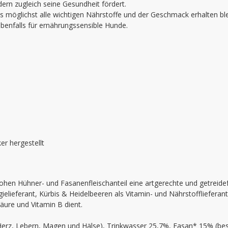
ern zugleich seine Gesundheit fördert.
 möglichst alle wichtigen Nährstoffe und der Geschmack erhalten ble
benfalls für ernährungssensible Hunde.
r hergestellt
ohen Hühner- und Fasanenfleischanteil eine artgerechte und getreide
gielieferant, Kürbis & Heidelbeeren als Vitamin- und Nährstoffliefera
säure und Vitamin B dient.
erz, Lebern, Magen und Hälse), Trinkwasser 25,7%, Fasan* 15% (best