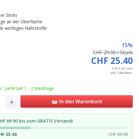
er Sticks
nge an der Oberfläche
lle wichtigen Nährstoffe
15%
CHF 29.90 / Stück
CHF 25.40
CHF 2.54 / Liter
Inkl. 2.6% Mwst.
ar, Lieferzeit 1 - 2 Werktage
Quantity: Enter the desired amount or u
In den Warenkorb
HF 69.90 bis zum GRATIS Versand!
HF 25.40
CHF 69.90