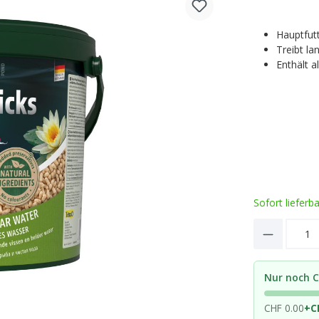
Hauptfutt
Treibt la
Enthält a
Sofort lieferb
Product 
Nur noch C
CHF 0.00
+
C