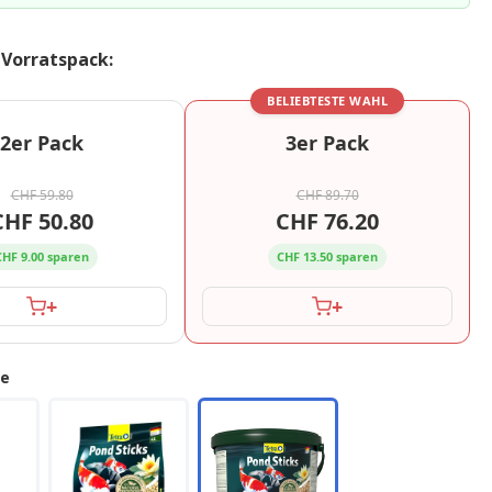
 Vorratspack:
BELIEBTESTE WAHL
2er Pack
3er Pack
CHF 59.80
CHF 89.70
CHF 50.80
CHF 76.20
CHF 9.00 sparen
CHF 13.50 sparen
+
+
ge