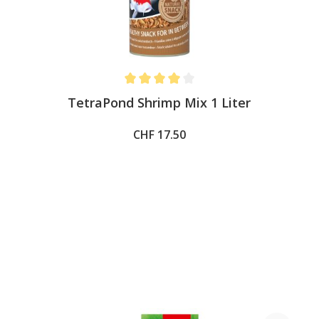
Average rating of 4 out of 5 stars
TetraPond Shrimp Mix 1 Liter
CHF 17.50