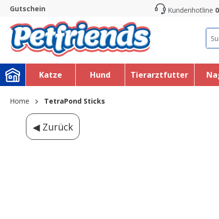
Gutschein
Kundenhotline
0
search
Skip to main navigation
Katze
Hund
Tierarztfutter
Na
Home
TetraPond Sticks
◀ Zurück