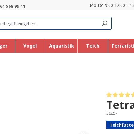
Mo-Do 9:00-12:00 – 13
61 568 99 11
ger
Vogel
Aquaristik
Teich
Terrarist
Tetr
Average rating
303257
Teichfutte