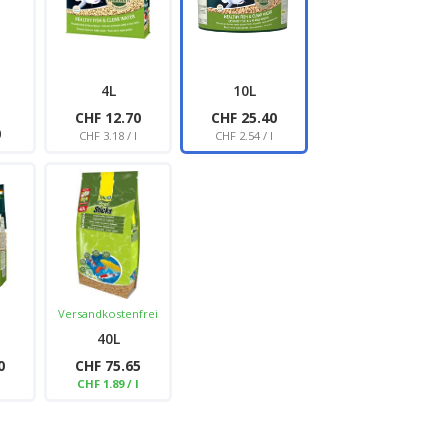
4L
10L
CHF 12.70
CHF 25.40
0
CHF 3.18 / l
CHF 2.54 / l
Versandkostenfrei
40L
0
CHF 75.65
l
CHF 1.89 / l