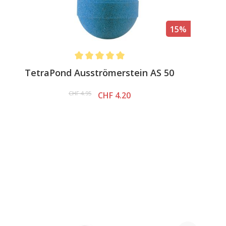
15%
Average rating of 5 out of 5 stars
TetraPond Ausströmerstein AS 50
CHF 4.95
CHF 4.20