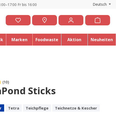
Deutsch
:00–17:00 Fr bis 16:00
ik
Marken
Foodwaste
Aktion
Neuheiten
(10)
aPond Sticks
 of 4.8 out of 5 stars
r
Tetra
Teichpflege
Teichnetze & Kescher