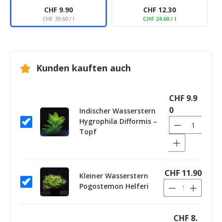
CHF 9.90
CHF 12.30
CHF 39.60 / l
CHF 24.60 / l
Kunden kauften auch
CHF 9.9
0
Indischer Wasserstern
Hygrophila Difformis –
Topf
CHF 11.90
Kleiner Wasserstern
Pogostemon Helferi
CHF 8.