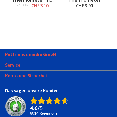
Sauger
CHF 3.50
CHF 3.10
CHF 3.90
Petfriends media GmbH
Service
Konto und Sicherheit
Das sagen unsere Kunden
4.6
/
5
8014
Rezensionen