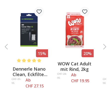
%
15%
20%
WOW Cat Adult
4.2 out of 5 stars
Average rating of 5 out of 5 stars
Av
r
Dennerle Nano
T
mit Rind, 2kg
.
Clean, Eckfilter
CHF 24.
Ab
95
von 10 bis 90
CHF 31.
CHF 11
5
Ab
CHF 19.95
95
90
Liter
CHF 27.15