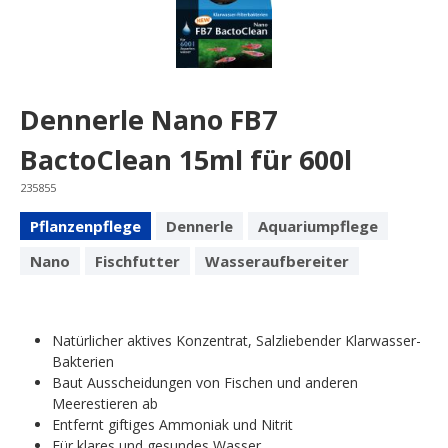
Dennerle Nano FB7
BactoClean 15ml für 600l
235855
Pflanzenpflege
Dennerle
Aquariumpflege
Nano
Fischfutter
Wasseraufbereiter
Natürlicher aktives Konzentrat, Salzliebender Klarwasser-
Bakterien
Baut Ausscheidungen von Fischen und anderen
Meerestieren ab
Entfernt giftiges Ammoniak und Nitrit
Für klares und gesundes Wasser