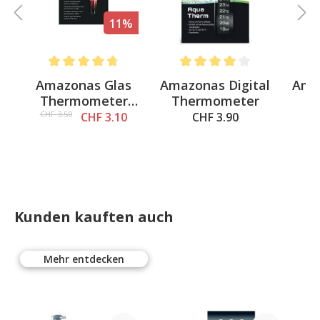
11%
5 out of 5 stars
Average rating of 4.6 out of 5 stars
Average rating of 4 out of 5 st
Av
l
Amazonas Glas
Amazonas Digital
Ama
Thermometer
Thermometer
C
mit Sauger
CHF 3.50
CHF 3.10
CHF 3.90
A
Kunden kauften auch
Mehr entdecken