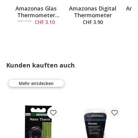
5 out of 5 stars
Average rating of 4.6 out of 5 stars
Average rating of 4 out of 5 st
Av
l
Amazonas Glas
Amazonas Digital
Ama
Thermometer
Thermometer
C
mit Sauger
CHF 3.50
CHF 3.10
CHF 3.90
A
Kunden kauften auch
Mehr entdecken