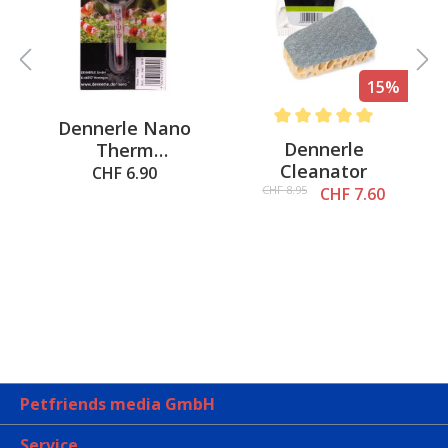
15%
Dennerle Nano
 out of 5 stars
Average rating of 5 out of 
Dennerle
Therm
Cleanator
Thermometer
CHF 6.90
CHF 8.95
CHF 7.60
Petfriends media GmbH
Service