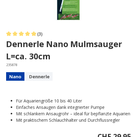
(3)
Average rating of 5 out of 5 stars
Dennerle Nano Mulmsauger
L=ca. 30cm
235878
Nano
Dennerle
Für Aquariengröße 10 bis 40 Liter
Einfaches Ansaugen dank integrierter Pumpe
Mit schlankem Ansaugrohr – ideal für bepflanzte Aquarien
Mit praktischem Schlauchhalter und Durchflussregler
CHF 29.95