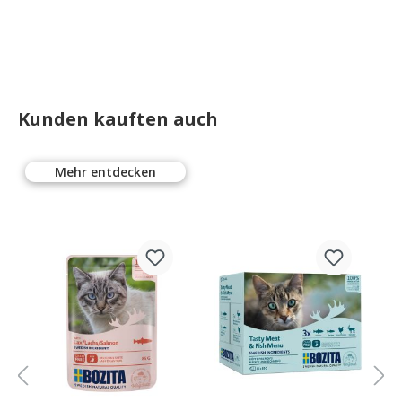
Gerstengras-
Saat
Kunden kauften auch
Mehr entdecken
%