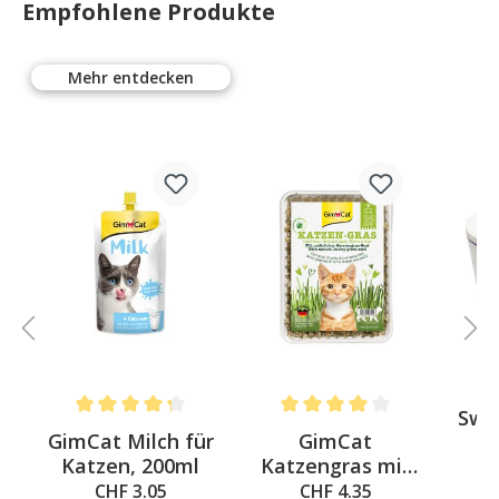
Empfohlene Produkte
Mehr entdecken
Swi
Average rating of 4.3 out of 5 stars
Average rating of 4 out of 5 st
-
GimCat Milch für
GimCat
u
Katzen, 200ml
Katzengras mit
Tr
natürlicher
CHF 3.05
CHF 4.35