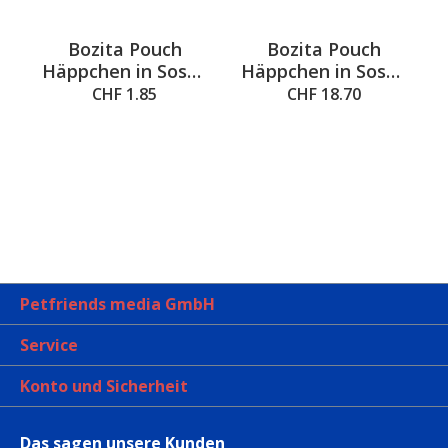
n
Bozita Pouch
Bozita Pouch
Häppchen in Sosse
Häppchen in Sosse
Lachs, 85g
Fleisch & Fisch,
CHF 1.85
CHF 18.70
12x85g
Petfriends media GmbH
Service
Konto und Sicherheit
Das sagen unsere Kunden