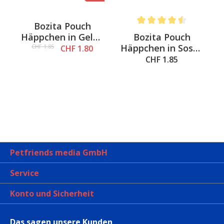
Bozita Pouch
Average rating of 4.5 out o
Bozita Pouch
e
Häppchen in Gelee
Häppchen in Sosse
Barsch, 85g
CHF 1.85
CHF 1.80
Rentier, 85g
CHF 1.85
Petfriends media GmbH
Service
Konto und Sicherheit
Das sagen unsere Kunden