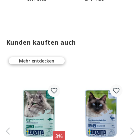
Gerstengras-
Saat
Kunden kauften auch
Mehr entdecken
%
3%