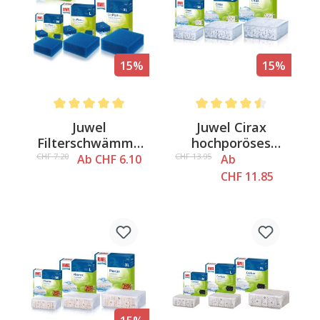
15%
15%
Average rating of 5 out of 5 stars
Average rating of 4.5 out o
Juwel
Juwel Cirax
Filterschwämme
hochporöses
BioPlus fein
Filtermaterial
CHF 7.20
CHF 13.95
Ab CHF 6.10
Ab
CHF 11.85