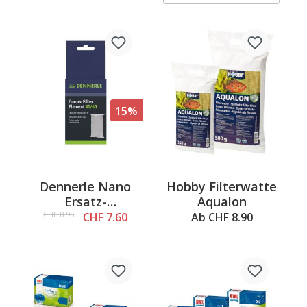
15%
Dennerle Nano
Hobby Filterwatte
Ersatz-
Aqualon
Filterelement
CHF 8.95
CHF 7.60
Ab CHF 8.90