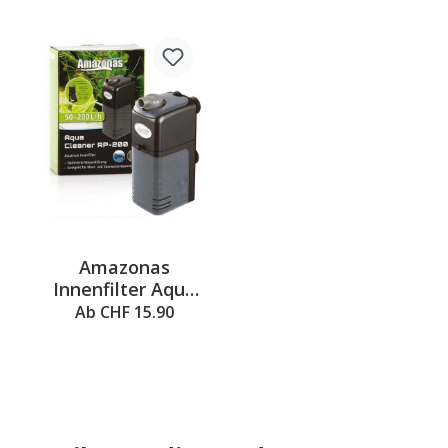
Amazonas
Innenfilter Aqua
Cleaner RP, 50l/h –
Ab CHF 15.90
500l/h