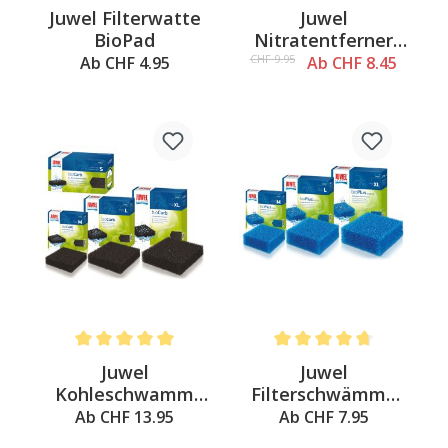
Average rating of 4.8 out of 5 stars
Average rating of 4.6 out o
Juwel Filterwatte
Juwel
BioPad
Nitratentferner
Nitrax
CHF 9.95
Ab CHF 4.95
Ab CHF 8.45
Average rating of 5 out of 5 stars
Average rating of 4.6 out o
Juwel
Juwel
Kohleschwamm
Filterschwämme
BioCarb
BioPlus grob
Ab CHF 13.95
Ab CHF 7.95