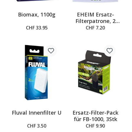
Biomax, 1100g
EHEIM Ersatz-
Filterpatrone, 2
Stück
CHF 33.95
CHF 7.20
Fluval Innenfilter U
Ersatz-Filter-Pack
für FB-1000, 3Stk
CHF 3.50
CHF 9.90