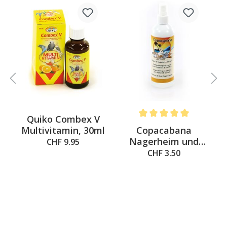
%
Quiko Combex V
 out of 5 stars
Average rating of 5 out of 
o
Copacabana
Multivitamin, 30ml
Nagerheim und
CHF 9.95
Vogelheim Cleaner
CHF 3.50