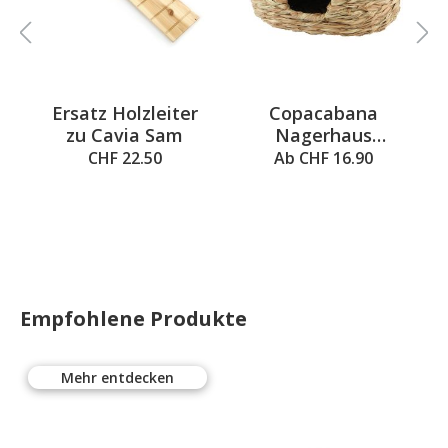
Ersatz Holzleiter
Copacabana
zu Cavia Sam
Nagerhaus
o
B
Grasvilla M,
CHF 22.50
Ab CHF 16.90
26x20x16cm
Empfohlene Produkte
Mehr entdecken