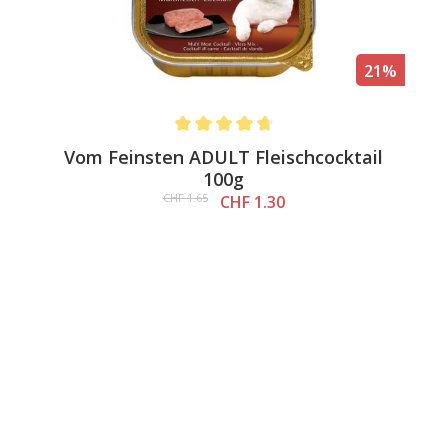
21%
Average rating of 4.6 out of 5 stars
Vom Feinsten ADULT Fleischcocktail
100g
CHF 1.65
CHF 1.30