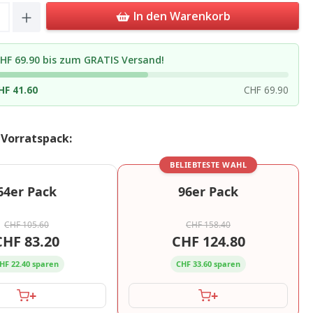
Quantity: Enter the desired amount or u
In den Warenkorb
HF 69.90 bis zum GRATIS Versand!
HF 41.60
CHF 69.90
 Vorratspack:
BELIEBTESTE WAHL
64er Pack
96er Pack
CHF 105.60
CHF 158.40
CHF 83.20
CHF 124.80
HF 22.40 sparen
CHF 33.60 sparen
+
+