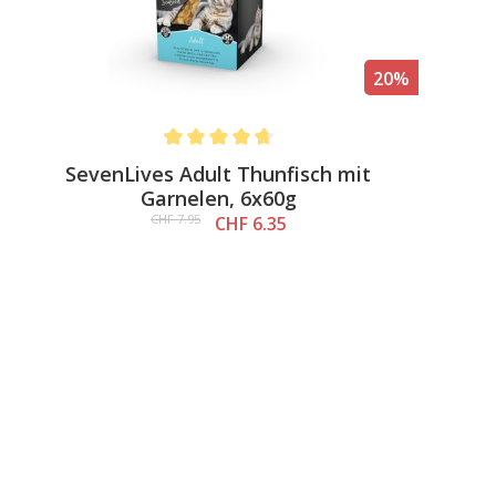
20%
Average rating of 4.7 out of 5 stars
SevenLives Adult Thunfisch mit
Garnelen, 6x60g
CHF 7.95
CHF 6.35