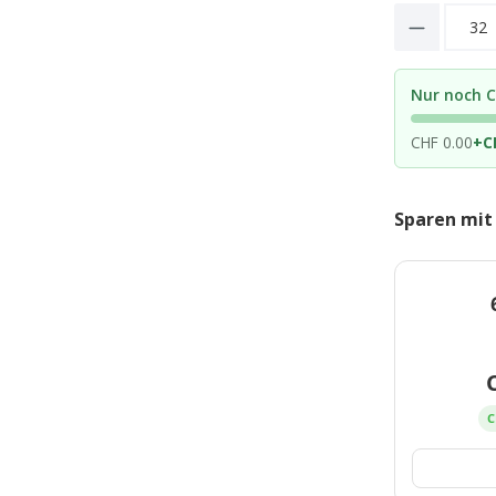
Product 
Nur noch C
CHF 0.00
+
C
Sparen mit
C