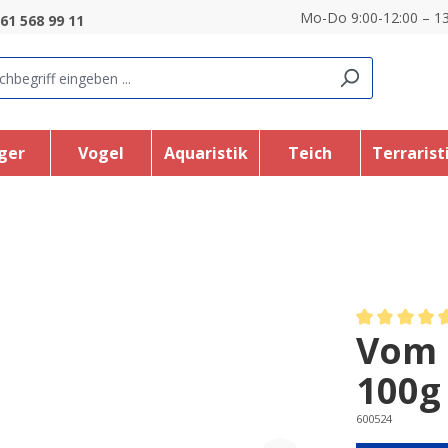
Mo-Do 9:00-12:00 – 13
61 568 99 11
ger
Vogel
Aquaristik
Teich
Terrarist
Vom 
Average rating
100g
600524