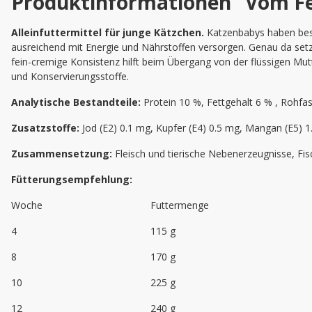
Produktinformationen "Vom Fe
Alleinfuttermittel für junge Kätzchen.
Katzenbabys haben beso
ausreichend mit Energie und Nährstoffen versorgen. Genau da set
fein-cremige Konsistenz hilft beim Übergang von der flüssigen Mutt
und Konservierungsstoffe.
Analytische Bestandteile:
Protein 10 %, Fettgehalt 6 % , Rohfa
Zusatzstoffe:
Jod (E2) 0.1 mg, Kupfer (E4) 0.5 mg, Mangan (E5) 1
Zusammensetzung:
Fleisch und tierische Nebenerzeugnisse, Fi
Fütterungsempfehlung:
Woche
Futtermenge
4
115 g
8
170 g
10
225 g
12
240 g