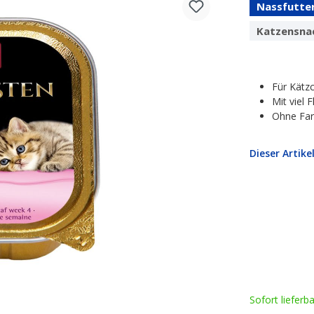
Nassfutte
Katzensna
Für Kätz
Mit viel F
Ohne Far
Dieser Artike
Sofort lieferb