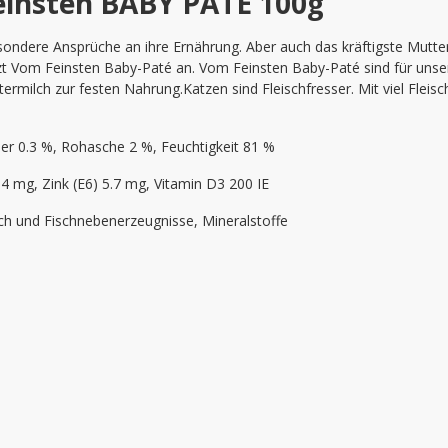
insten BABY PATE 100g"
ndere Ansprüche an ihre Ernährung. Aber auch das kräftigste Muttert
zt Vom Feinsten Baby-Paté an. Vom Feinsten Baby-Paté sind für unser
ermilch zur festen Nahrung.Katzen sind Fleischfresser. Mit viel Fleis
ser 0.3 %, Rohasche 2 %, Feuchtigkeit 81 %
.4 mg, Zink (E6) 5.7 mg, Vitamin D3 200 IE
sch und Fischnebenerzeugnisse, Mineralstoffe