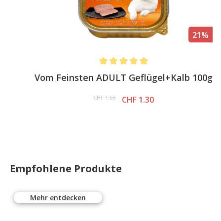
%
21%
Average rating of 5 out of 5 stars
Vom Feinsten ADULT Geflügel+Kalb 100g
CHF 1.65
CHF 1.30
Empfohlene Produkte
Mehr entdecken