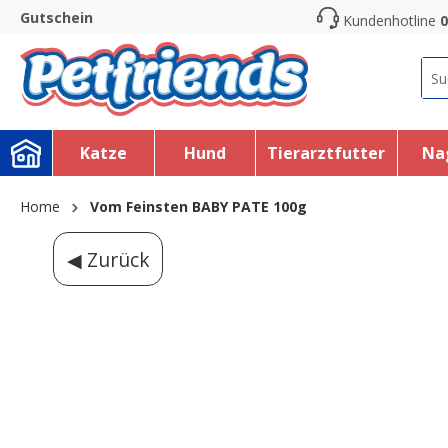
Gutschein
Kundenhotline
0
search
Skip to main navigation
Katze
Hund
Tierarztfutter
Na
Home
Vom Feinsten BABY PATE 100g
◀ Zurück