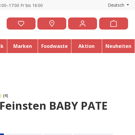
Deutsch
:00–17:00 Fr bis 16:00
ik
Marken
Foodwaste
Aktion
Neuheiten
(4)
Feinsten BABY PATE
 of 4.7 out of 5 stars