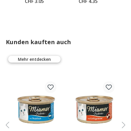
natürlicher
CHF 3.05
CHF 4.35
Gerstengras-
Saat
Kunden kauften auch
Mehr entdecken