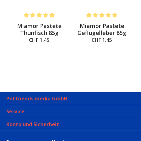
 out of 5 stars
Average rating of 5 out of 5 stars
Average rating of 5 out of 
t
Miamor Pastete
Miamor Pastete
Thunfisch 85g
Geflügelleber 85g
CHF 1.45
CHF 1.45
Petfriends media GmbH
Service
Konto und Sicherheit