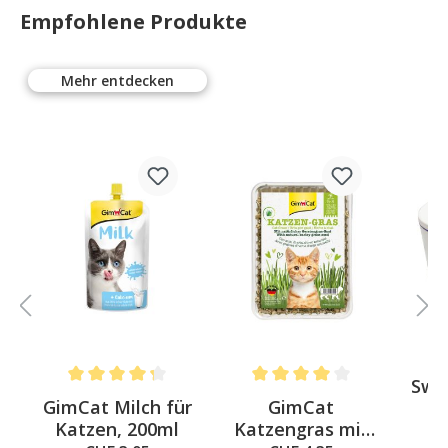
Empfohlene Produkte
Mehr entdecken
Swi
Average rating of 4.3 out of 5 stars
Average rating of 4 out of 5 st
-
GimCat Milch für
GimCat
u
Katzen, 200ml
Katzengras mit
Tr