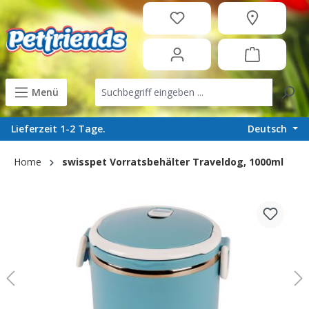
in content
Menü
Deutsch
Lieferzeit 1-2 Tage.
Home
swisspet Vorratsbehälter Traveldog, 1000ml