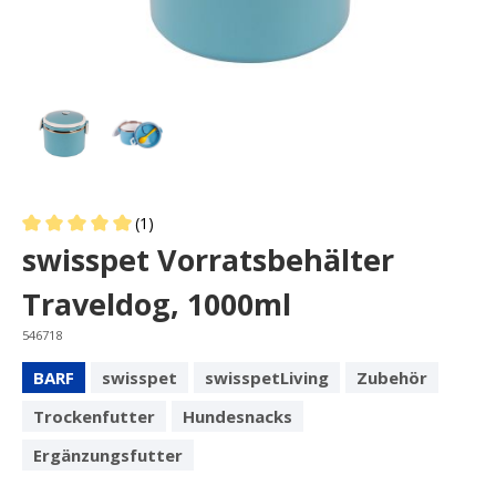
(1)
Average rating of 5 out of 5 stars
swisspet Vorratsbehälter
Traveldog, 1000ml
546718
BARF
swisspet
swisspetLiving
Zubehör
Trockenfutter
Hundesnacks
Ergänzungsfutter