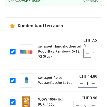
CHF 0.00
+
CHF 19.80
CHF 69.90
Kunden kauften auch
CHF 7.5
0
swisspet Hundekotbeutel
Poop-Bag Rainbow, 6x12,
72 Stück
CHF 14.80
swisspet Reise-
Wasserflasche Latour
CHF 3.90
WOW 100% Huhn
PUR, 400g