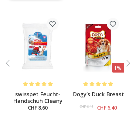
%
1%
.6 out of 5 stars
Average rating of 5 out of 5 stars
Average rating of 5 out of 
swisspet Feucht-
Dogy’s Duck Breast
Handschuh Cleany
CHF 6.45
CHF 8.60
CHF 6.40