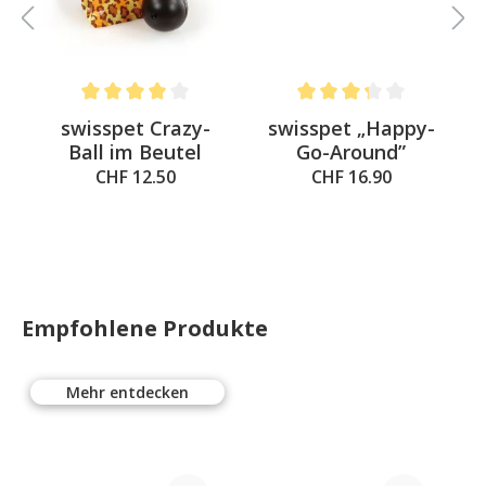
 out of 5 stars
Average rating of 4 out of 5 stars
Average rating of 3.3 out o
swisspet Crazy-
swisspet „Happy-
Ball im Beutel
Go-Around”
CHF 12.50
CHF 16.90
Empfohlene Produkte
Mehr entdecken