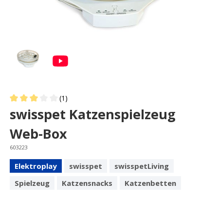
(1)
Average rating of 3 out of 5 stars
swisspet Katzenspielzeug
Web-Box
603223
Elektroplay
swisspet
swisspetLiving
Spielzeug
Katzensnacks
Katzenbetten