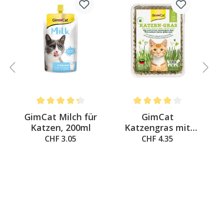
Average rating of 4.3 out of 5 stars
Average rating of 4 out of 
&
GimCat Milch für
GimCat
a
Katzen, 200ml
Katzengras mit
natürlicher
CHF 3.05
CHF 4.35
Gerstengras-Saat