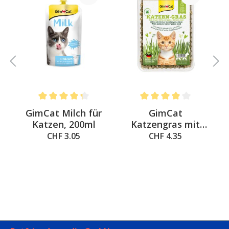
Average rating of 4.3 out of 5 stars
Average rating of 4 out of 
&
GimCat Milch für
GimCat
a
Katzen, 200ml
Katzengras mit
natürlicher
CHF 3.05
CHF 4.35
Gerstengras-Saat