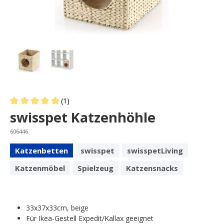
(1)
Average rating of 5 out of 5 stars
swisspet Katzenhöhle
606446
Katzenbetten
swisspet
swisspetLiving
Katzenmöbel
Spielzeug
Katzensnacks
33x37x33cm, beige
Für Ikea-Gestell Expedit/Kallax geeignet