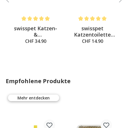
Average rating of 5 out of 5 stars
Average rating of 5 out of 
swisspet Katzen-
swisspet
&
Katzentoilette
Hundebett/Donut
Vorlegematte
CHF 34.90
CHF 14.90
Tibet beige-
dunkelbraun
Empfohlene Produkte
Mehr entdecken