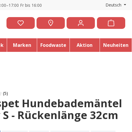
Deutsch
:00–17:00 Fr bis 16:00
ik
Marken
Foodwaste
Aktion
Neuheiten
(5)
spet Hundebademäntel
 of 3.8 out of 5 stars
 S - Rückenlänge 32cm