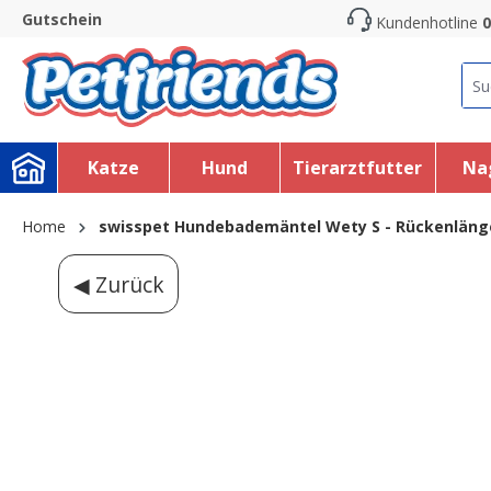
Gutschein
Kundenhotline
0
search
Skip to main navigation
Katze
Hund
Tierarztfutter
Na
Home
swisspet Hundebademäntel Wety S - Rückenlän
◀ Zurück