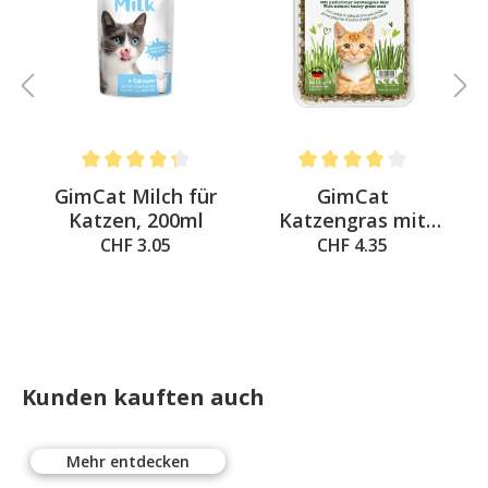
Average rating of 4.3 out of 5 stars
Average rating of 4 out of 
&
GimCat Milch für
GimCat
a
Katzen, 200ml
Katzengras mit
natürlicher
CHF 3.05
CHF 4.35
Gerstengras-Saat
Kunden kauften auch
Mehr entdecken