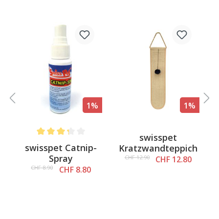
%
1%
1%
swisspet
 out of 5 stars
Average rating of 3.3 out of 5 stars
swisspet Catnip-
Kratzwandteppich
o
Spray
CHF 12.90
CHF 12.80
CHF 8.90
CHF 8.80