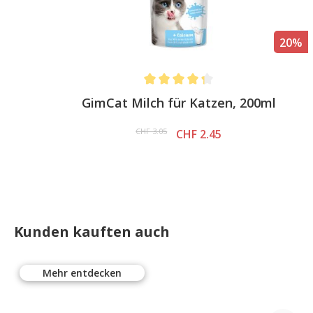
%
20%
Average rating of 4.3 out of 5 stars
GimCat Milch für Katzen, 200ml
CHF 3.05
CHF 2.45
Kunden kauften auch
Mehr entdecken