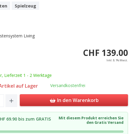
ten
Spielzeug
stensystem Living
CHF 139.00
Inkl. 8.1% Mwst.
ar, Lieferzeit 1 - 2 Werktage
rtikel auf Lager
Versandkostenfrei
Quantity: Enter the desired amount or u
In den Warenkorb
Mit diesem Produkt erreichen Sie
HF 69.90 bis zum GRATIS
den Gratis Versand