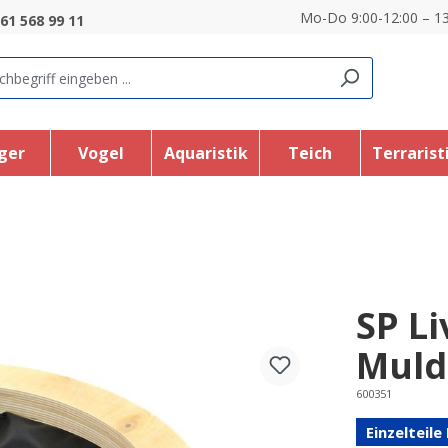
Mo-Do 9:00-12:00 – 13
61 568 99 11
ger
Vogel
Aquaristik
Teich
Terrarist
SP L
Muld
600351
Einzelteil