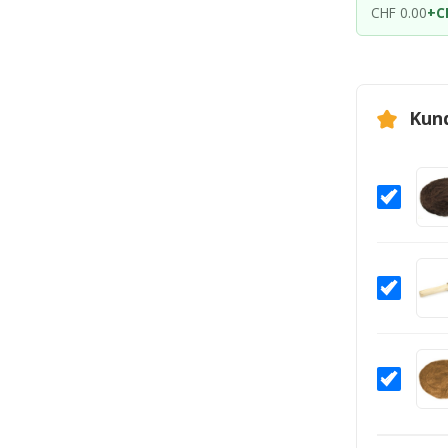
CHF 0.00
+
C
Kun