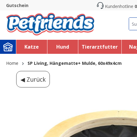
Gutschein
Kundenhotline
0
search
Skip to main navigation
Katze
Hund
Tierarztfutter
Na
Home
SP Living, Hängematte+ Mulde, 60x49x4cm
◀ Zurück