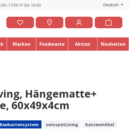
Deutsch
:00–17:00 Fr bis 16:00
ik
Marken
Foodwaste
Aktion
Neuheiten
iving, Hängematte+
e, 60x49x4cm
e Baukastensystem
swisspetLiving
Katzenmöbel