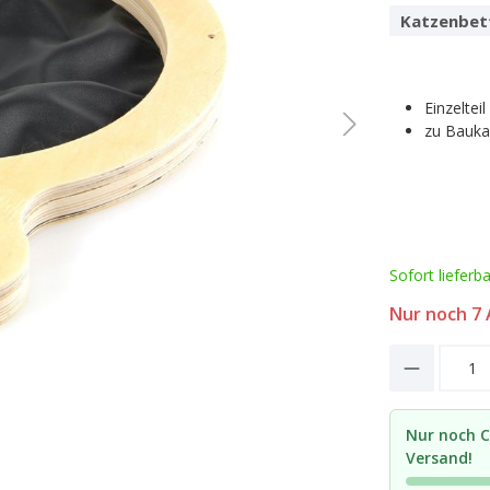
Katzenbet
Einzelteil
zu Bauka
Sofort lieferb
Nur noch
7
A
Product 
Nur noch C
Versand!