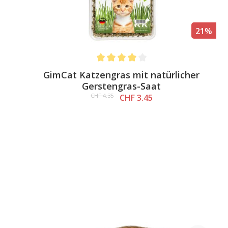
21%
Average rating of 4 out of 5 stars
GimCat Katzengras mit natürlicher
Gerstengras-Saat
CHF 4.35
CHF 3.45