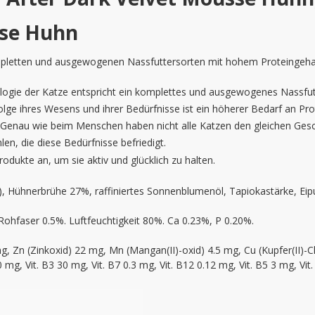
sse Huhn
ompletten und ausgewogenen Nassfuttersorten mit hohem Proteingehalt
ologie der Katze entspricht ein komplettes und ausgewogenes Nassfutt
lge ihres Wesens und ihrer Bedürfnisse ist ein höherer Bedarf an Pro
: Genau wie beim Menschen haben nicht alle Katzen den gleichen Gesc
en, die diese Bedürfnisse befriedigt.
odukte an, um sie aktiv und glücklich zu halten.
hnerbrühe 27%, raffiniertes Sonnenblumenöl, Tapiokastärke, Eipul
Rohfaser 0.5%. Luftfeuchtigkeit 80%. Ca 0.23%, P 0.20%.
, Zn (Zinkoxid) 22 mg, Mn (Mangan(II)-oxid) 4.5 mg, Cu (Kupfer(II)-Ch
0 mg, Vit. B3 30 mg, Vit. B7 0.3 mg, Vit. B12 0.12 mg, Vit. B5 3 mg, Vit.