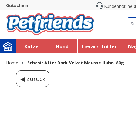
Gutschein
Kundenhotline
0
search
Skip to main navigation
Katze
Hund
Tierarztfutter
Na
Home
Schesir After Dark Velvet Mousse Huhn, 80g
◀ Zurück