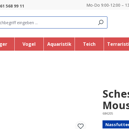
Mo-Do 9:00-12:00 – 13
61 568 99 11
ger
Vogel
Aquaristik
Teich
Terrarist
Sches
Mous
684205
Nassfutte