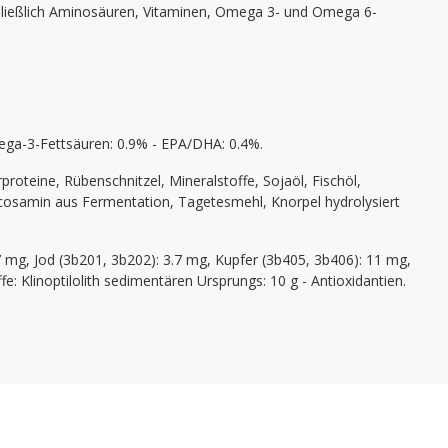
schließlich Aminosäuren, Vitaminen, Omega 3- und Omega 6-
mega-3-Fettsäuren: 0.9% - EPA/DHA: 0.4%.
rproteine, Rübenschnitzel, Mineralstoffe, Sojaöl, Fischöl,
ucosamin aus Fermentation, Tagetesmehl, Knorpel hydrolysiert
37 mg, Jod (3b201, 3b202): 3.7 mg, Kupfer (3b405, 3b406): 11 mg,
 Klinoptilolith sedimentären Ursprungs: 10 g - Antioxidantien.