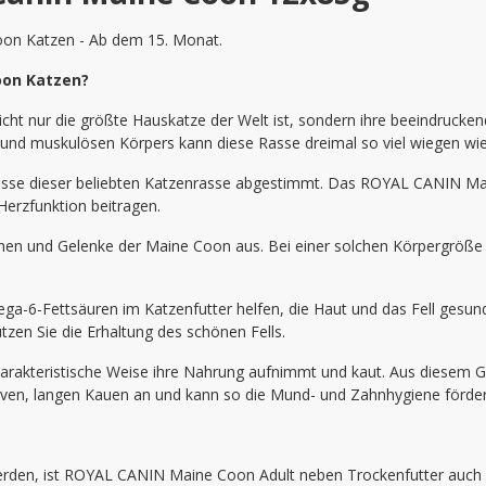
Coon Katzen - Ab dem 15. Monat.
oon Katzen?
icht nur die größte Hauskatze der Welt ist, sondern ihre beeindrucke
 und muskulösen Körpers kann diese Rasse dreimal so viel wiegen wie 
nisse dieser beliebten Katzenrasse abgestimmt. Das ROYAL CANIN Ma
Herzfunktion beitragen.
hen und Gelenke der Maine Coon aus. Bei einer solchen Körpergröße 
-Fettsäuren im Katzenfutter helfen, die Haut und das Fell gesund 
ützen Sie die Erhaltung des schönen Fells.
arakteristische Weise ihre Nahrung aufnimmt und kaut. Aus diesem Gr
ven, langen Kauen an und kann so die Mund- und Zahnhygiene förder
erden, ist ROYAL CANIN Maine Coon Adult neben Trockenfutter auch al