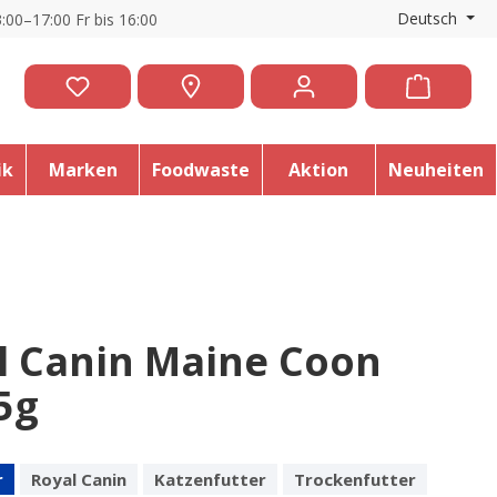
Deutsch
:00–17:00 Fr bis 16:00
ik
Marken
Foodwaste
Aktion
Neuheiten
l Canin Maine Coon
5g
r
Royal Canin
Katzenfutter
Trockenfutter