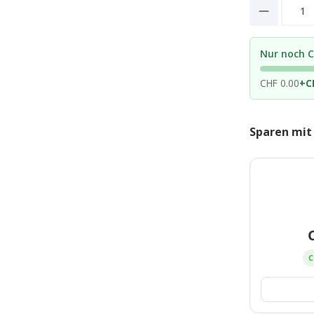
Product 
Nur noch C
CHF 0.00
+
C
Sparen mit
C