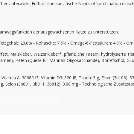
icher Unterwolle. Enthält eine spezifische Nährstoffkombination ein
Harnwegsfunktion der ausgewachsenen Katze zu unterstützen.
- Fettgehalt: 20.0% - Rohasche: 7.5% - Omega-6-Fettsäuren: 4.9% - O
rfett, Maiskleber, Weizenkleber*, pflanzliche Fasern, hydrolysierte Tie
Samen), Hefen (Quelle für Mannan-Oligosaccharide), Borretschöl, Gl
 Vitamin A: 30680 IE, Vitamin D3: 820 IE, Taurin: 3 g, Eisen (3b103): 
 Selen (3b801, 3b811, 3b812): 0.08 mg - Technologische Zusatzstoffe: