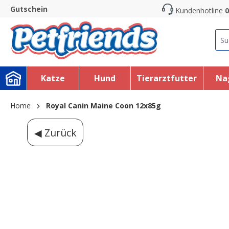
Gutschein
Kundenhotline
0
search
Skip to main navigation
Katze
Hund
Tierarztfutter
Na
Home
Royal Canin Maine Coon 12x85g
◀ Zurück