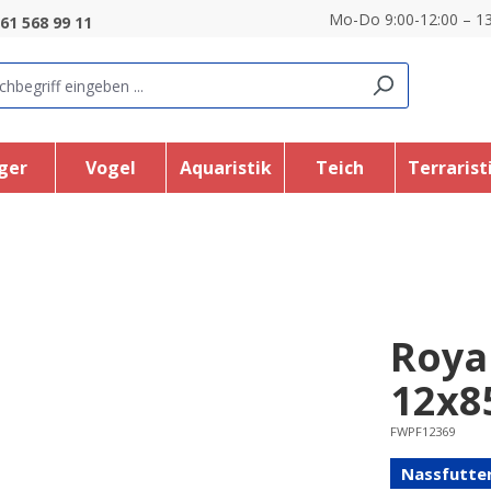
Mo-Do 9:00-12:00 – 13
61 568 99 11
ger
Vogel
Aquaristik
Teich
Terrarist
Roya
12x8
FWPF12369
Nassfutte