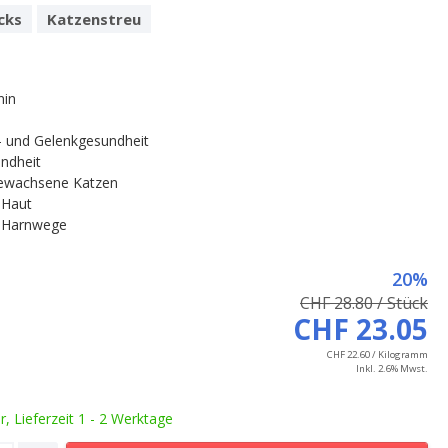
cks
Katzenstreu
nin
 und Gelenkgesundheit
ndheit
ewachsene Katzen
 Haut
 Harnwege
20%
CHF 28.80 / Stück
CHF 23.05
CHF 22.60 / Kilogramm
Inkl. 2.6% Mwst.
ar, Lieferzeit 1 - 2 Werktage