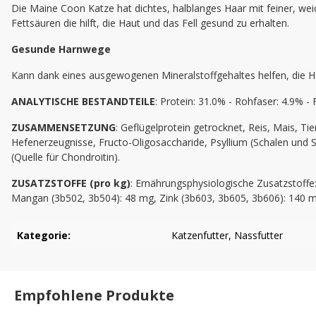
Die Maine Coon Katze hat dichtes, halblanges Haar mit feiner, we
Fettsäuren die hilft, die Haut und das Fell gesund zu erhalten.
Gesunde Harnwege
Kann dank eines ausgewogenen Mineralstoffgehaltes helfen, die 
ANALYTISCHE BESTANDTEILE
: Protein: 31.0% - Rohfaser: 4.9% 
ZUSAMMENSETZUNG
: Geflügelprotein getrocknet, Reis, Mais, Tie
Hefenerzeugnisse, Fructo-Oligosaccharide, Psyllium (Schalen und 
(Quelle für Chondroitin).
ZUSATZSTOFFE (pro kg)
: Ernährungsphysiologische Zusatzstoffe:
Mangan (3b502, 3b504): 48 mg, Zink (3b603, 3b605, 3b606): 140 mg,
Kategorie:
Katzenfutter
, Nassfutter
Empfohlene Produkte