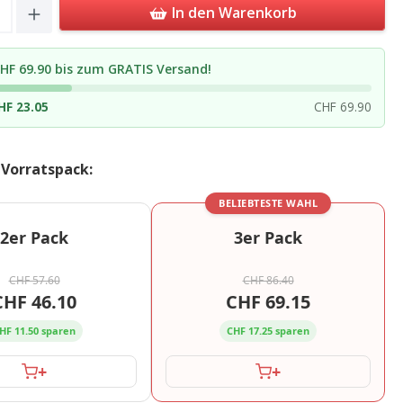
Quantity: Enter the desired amount or u
In den Warenkorb
HF 69.90 bis zum GRATIS Versand!
HF 23.05
CHF 69.90
 Vorratspack:
BELIEBTESTE WAHL
2er Pack
3er Pack
CHF 57.60
CHF 86.40
CHF 46.10
CHF 69.15
HF 11.50 sparen
CHF 17.25 sparen
+
+