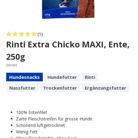
(1)
Average rating of 5 out of 5 stars
Rinti Extra Chicko MAXI, Ente,
250g
591491
Hundesnacks
Hundefutter
Rinti
Nassfutter
Trockenfutter
Ergänzungsfutter
100% Entenfilet
Zarte Fleischstreifen für grosse Hunde
Schonend luftgetrocknet
Wenig Fett