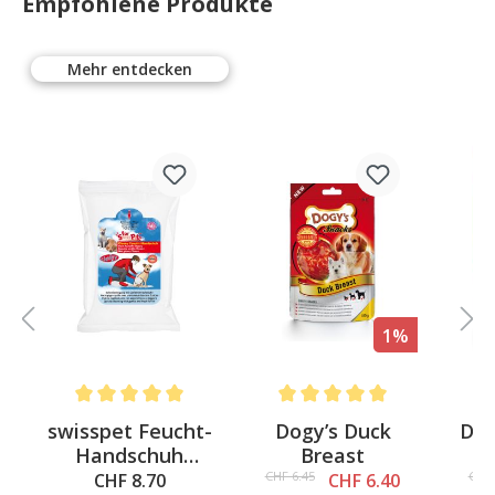
Empfohlene Produkte
Mehr entdecken
%
1%
4.6 out of 5 stars
Average rating of 5 out of 5 stars
Average rating of 5 out of 5 st
Av
swisspet Feucht-
Dogy’s Duck
Dog
Handschuh
Breast
S
Cleany
CHF 6.45
CHF 
CHF 8.70
CHF 6.40