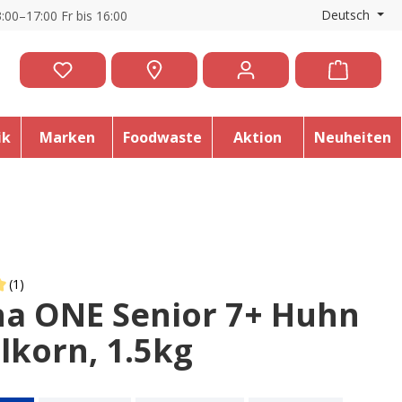
Deutsch
:00–17:00 Fr bis 16:00
ik
Marken
Foodwaste
Aktion
Neuheiten
(1)
na ONE Senior 7+ Huhn
 of 5 out of 5 stars
lkorn, 1.5kg