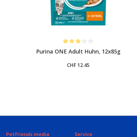
%
Average rating of 3 out of 5 stars
Purina ONE Adult Huhn, 12x85g
CHF 12.45
Petfriends media
Service