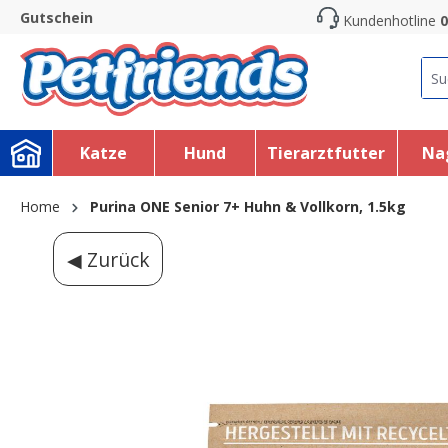
Gutschein
Kundenhotline
0
search
Skip to main navigation
Katze
Hund
Tierarztfutter
Na
Home
Purina ONE Senior 7+ Huhn & Vollkorn, 1.5kg
◀ Zurück