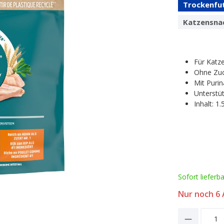
Trockenfu
Katzensna
Für Katz
Ohne Zuc
Mit Purin
Unterstüt
Inhalt: 1.
Sofort lieferb
Nur noch
6
A
Product 