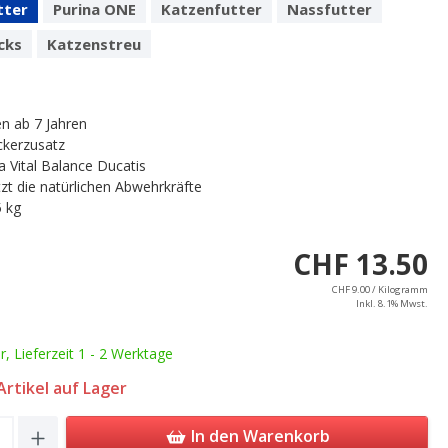
tter
Purina ONE
Katzenfutter
Nassfutter
cks
Katzenstreu
en ab 7 Jahren
kerzusatz
a Vital Balance Ducatis
zt die natürlichen Abwehrkräfte
5 kg
CHF 13.50
CHF 9.00 / Kilogramm
Inkl. 8.1% Mwst.
ar, Lieferzeit 1 - 2 Werktage
rtikel auf Lager
Quantity: Enter the desired amount or u
In den Warenkorb