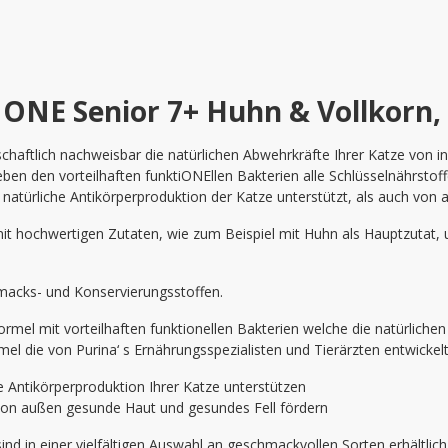
ONE Senior 7+ Huhn & Vollkorn, 
chaftlich nachweisbar die natürlichen Abwehrkräfte Ihrer Katze von in
 den vorteilhaften funktiONEllen Bakterien alle Schlüsselnährstoffe
ie natürliche Antikörperproduktion der Katze unterstützt, als auch 
it hochwertigen Zutaten, wie zum Beispiel mit Huhn als Hauptzutat, 
macks- und Konservierungsstoffen.
l mit vorteilhaften funktionellen Bakterien welche die natürlichen
ie von Purina‘ s Ernährungsspezialisten und Tierärzten entwickelt 
che Antikörperproduktion Ihrer Katze unterstützen
e von außen gesunde Haut und gesundes Fell fördern
in einer vielfältigen Auswahl an geschmackvollen Sorten erhältlich