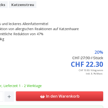
cks
Katzenstreu
und leckeres Alleinfuttermittel
ktion von allergischen Reaktionen auf Katzenhaare
nittliche Reduktion von 47%
4kg
20%
CHF 27.90 / Stück
CHF 22.30
CHF 15.93 / Kilogramm
Inkl. 8.1% Mwst.
ar, Lieferzeit 1 - 2 Werktage
Quantity: Enter the desired amount or u
In den Warenkorb