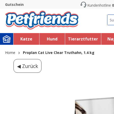
Gutschein
Kundenhotline
0
search
Skip to main navigation
Katze
Hund
Tierarztfutter
Na
Home
Proplan Cat Live Clear Truthahn, 1.4 kg
◀ Zurück