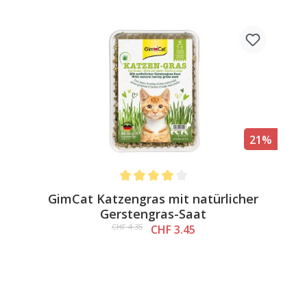
21%
Average rating of 4 out of 5 stars
GimCat Katzengras mit natürlicher
Gerstengras-Saat
CHF 4.35
CHF 3.45