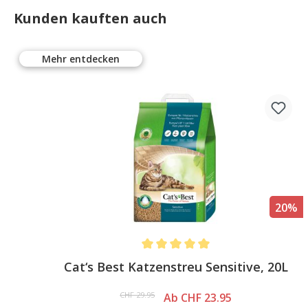
Kunden kauften auch
Mehr entdecken
%
20%
s
Average rating of 5 out of 5 stars
Cat‘s Best Katzenstreu Sensitive, 20L
CHF 29.95
Ab CHF 23.95