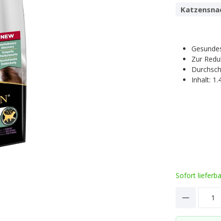
Katzensna
Gesundes 
Zur Redu
Durchsch
Inhalt: 1.
Sofort lieferb
Product 