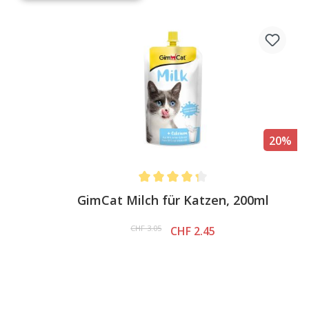
%
20%
Average rating of 4.3 out of 5 stars
GimCat Milch für Katzen, 200ml
CHF 3.05
CHF 2.45