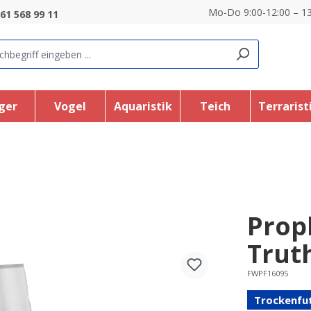
Mo-Do 9:00-12:00 – 13
61 568 99 11
ger
Vogel
Aquaristik
Teich
Terrarist
Propl
Trut
FWPF16095
Trockenfu