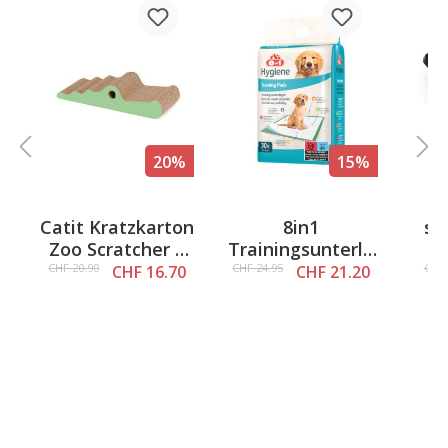
20%
15%
Catit Kratzkarton
8in1
sw
5 out of 5 stars
Zoo Scratcher –
Trainingsunterla
Z
Croco
gen für Welpen
Dre
CHF 20.90
CHF 24.95
CHF 
CHF 16.70
CHF 21.20