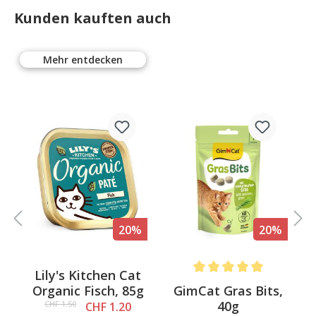
Kunden kauften auch
Mehr entdecken
%
20%
20%
Lily's Kitchen Cat
Average rating of 5 out of 
GimCat Gras Bits,
A
Organic Fisch, 85g
40g
CHF 1.50
CHF 1.20