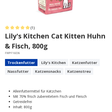
(1)
Average rating of 5 out of 5 stars
Lily's Kitchen Cat Kitten Huhn
& Fisch, 800g
FWPF16036
Trockenfutter
Lily's Kitchen
Katzenfutter
Nassfutter
Katzensnacks
Katzenstreu
Alleinfuttermittel für Kätzchen
Mit 70% frisch zubereitetem Fisch und Fleisch
Getreidefrei
Inhalt: 800g