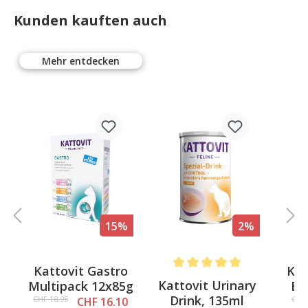
Kunden kauften auch
Mehr entdecken
15%
2%
Kattovit Gastro
Kat
4 out of 5 stars
Average rating of 5 out of 5 st
Kattovit Urinary
Multipack 12x85g
En
Drink, 135ml
CHF 18.95
CHF 
CHF 16.10