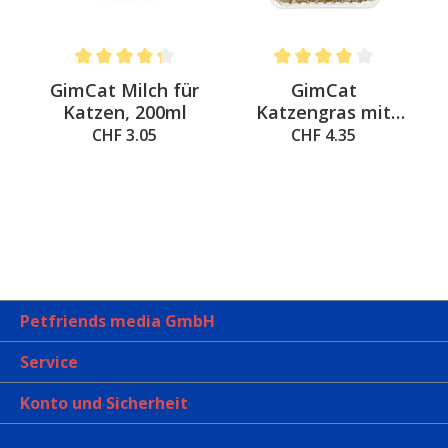
Average rating of 4.3 out of 5 stars
Average rating of 4 out of 
&
GimCat Milch für
GimCat
a
Katzen, 200ml
Katzengras mit
natürlicher
CHF 3.05
CHF 4.35
Gerstengras-Saat
Petfriends media GmbH
Service
Konto und Sicherheit