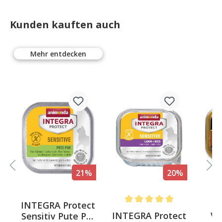
Kunden kauften auch
Mehr entdecken
%
21%
20%
o
INTEGRA Protect
Average rating of 5 out of 5 st
Av
INTEGRA Protect
Vo
Sensitiv Pute Pur