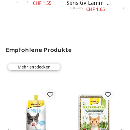
Sensitiv Lamm +
100g
CHF 1.95
CHF 1.55
Reis 100g
Hü
CHF 2.05
CHF 
CHF 1.65
Empfohlene Produkte
Mehr entdecken