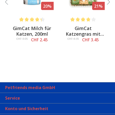
%
20%
21%
Average rating of 4.3 out of 5 stars
Average rating of 4 out of 
&
GimCat Milch für
GimCat
a
Katzen, 200ml
Katzengras mit
natürlicher
CHF 3.05
CHF 4.35
CHF 2.45
CHF 3.45
Gerstengras-Saat
Petfriends media GmbH
Service
Konto und Sicherheit