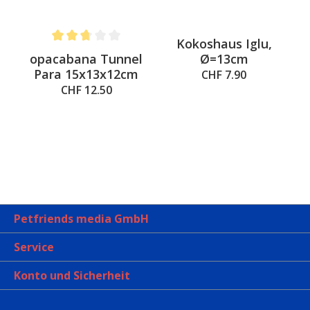
Kokoshaus Iglu,
 out of 5 stars
Average rating of 2.8 out of 5 stars
opacabana Tunnel
Ø=13cm
Para 15x13x12cm
CHF 7.90
CHF 12.50
Petfriends media GmbH
Service
Konto und Sicherheit