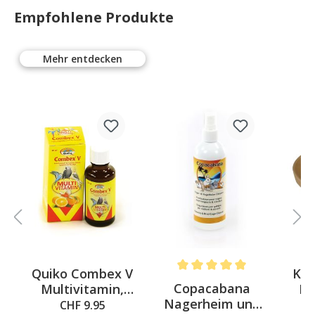
Empfohlene Produkte
Mehr entdecken
%
Quiko Combex V
Keg
5 out of 5 stars
Average rating of 5 out of 5 st
Copacabana
Multivitamin,
Ke
Nagerheim und
30ml
CHF 9.95