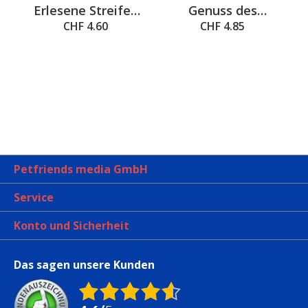
 out of 5 stars
Erlesene Streifen
Genuss des
g
4x85g
Meeres 4x85g
CHF 4.60
CHF 4.85
Petfriends media GmbH
Service
Konto und Sicherheit
Das sagen unsere Kunden