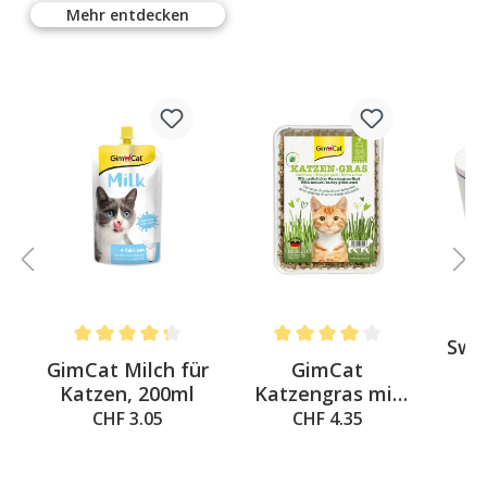
Mehr entdecken
Swi
Average rating of 4.3 out of 5 stars
Average rating of 4 out of 5 st
-
GimCat Milch für
GimCat
u
Katzen, 200ml
Katzengras mit
Tr
natürlicher
CHF 3.05
CHF 4.35
Gerstengras-
Saat