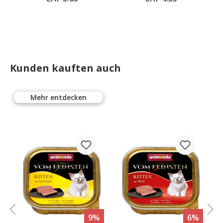
Gerstengras-Saat
Kunden kauften auch
Mehr entdecken
%
9%
6%