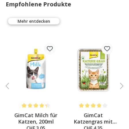
Empfohlene Produkte
Mehr entdecken
Average rating of 4.3 out of 5 stars
Average rating of 4 out of 
&
GimCat Milch für
GimCat
a
Katzen, 200ml
Katzengras mit
natürlicher
CHF 3.05
CHF 4.35