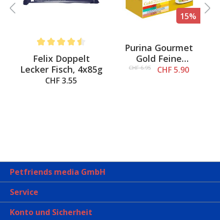
%
15%
s
Purina Gourmet
Average rating of 4.5 out of 5 stars
Felix Doppelt
Gold Feine
Lecker Fisch, 4x85g
Komposition,
CHF 6.95
CHF 5.90
8x85g
CHF 3.55
Petfriends media GmbH
Service
Konto und Sicherheit