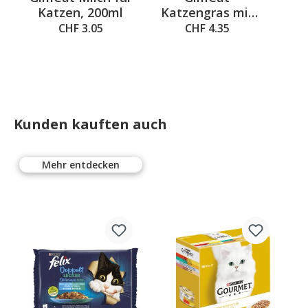
Katzen, 200ml
Katzengras mit
Tr
natürlicher
CHF 3.05
CHF 4.35
Gerstengras-
Saat
Kunden kauften auch
Mehr entdecken