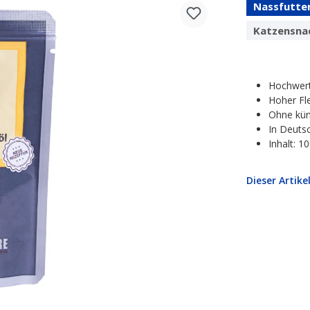
Nassfutte
Katzensna
Hochwert
Hoher Fle
Ohne kün
In Deutsc
Inhalt: 1
Dieser Artike