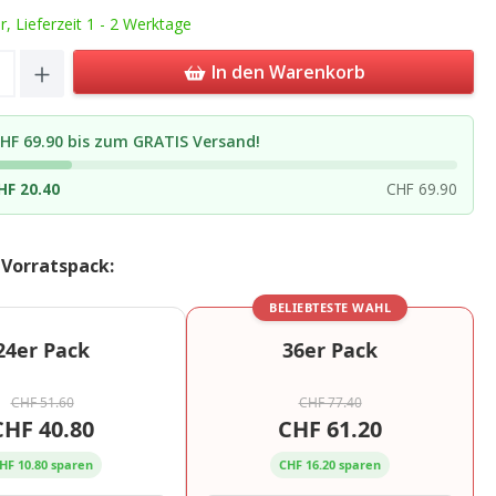
ar, Lieferzeit 1 - 2 Werktage
Quantity: Enter the desired amount or u
In den Warenkorb
HF 69.90 bis zum GRATIS Versand!
HF 20.40
CHF 69.90
 Vorratspack:
BELIEBTESTE WAHL
24er Pack
36er Pack
CHF 51.60
CHF 77.40
CHF 40.80
CHF 61.20
HF 10.80 sparen
CHF 16.20 sparen