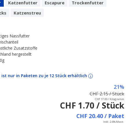
r
Katzenfutter
Escapure
Trockenfutter
cks
Katzenstreu
iges Nassfutter
ischanteil
stliche Zusatzstoffe
hland hergestellt
00g
l ist nur in Paketen zu je 12 Stück erhältlich
i
21%
CHF 2.15 / Stück
CHF 17.00 / Kilogramm
CHF 1.70 / Stück
CHF 20.40 / Paket
Inkl. 2.6% Mwst.