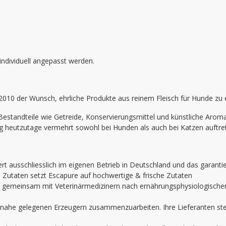
 individuell angepasst werden.
 2010 der Wunsch, ehrliche Produkte aus reinem Fleisch für Hunde zu 
 Bestandteile wie Getreide, Konservierungsmittel und künstliche Arom
ung heutzutage vermehrt sowohl bei Hunden als auch bei Katzen auftre
rt ausschliesslich im eigenen Betrieb in Deutschland und das garanti
n Zutaten setzt Escapure auf hochwertige & frische Zutaten
gemeinsam mit Veterinärmedizinern nach ernährungsphysiologischen A
 nahe gelegenen Erzeugern zusammenzuarbeiten. Ihre Lieferanten st