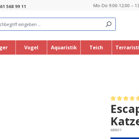
Mo-Do 9:00-12:00 – 13
61 568 99 11
ger
Vogel
Aquaristik
Teich
Terrarist
Esca
Average rating
Katz
689011