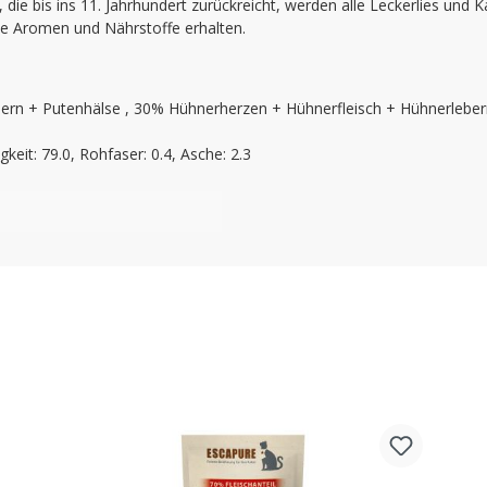
, die bis ins 11. Jahrhundert zurückreicht, werden alle Leckerlies un
he Aromen und Nährstoffe erhalten.
ern + Putenhälse , 30% Hühnerherzen + Hühnerfleisch + Hühnerlebe
igkeit: 79.0, Rohfaser: 0.4, Asche: 2.3