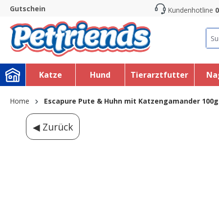
Gutschein
Kundenhotline
0
search
Skip to main navigation
Katze
Hund
Tierarztfutter
Na
Home
Escapure Pute & Huhn mit Katzengamander 100g
◀ Zurück