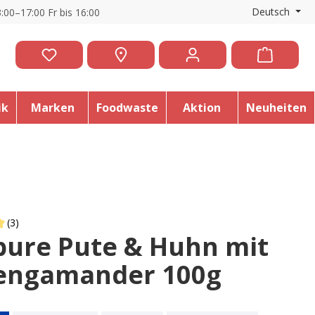
Deutsch
:00–17:00 Fr bis 16:00
ik
Marken
Foodwaste
Aktion
Neuheiten
(3)
pure Pute & Huhn mit
 of 5 out of 5 stars
engamander 100g