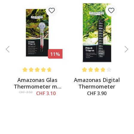
11%
 out of 5 stars
Average rating of 4.6 out of 5 stars
Average rating of 4 out of 
l
Amazonas Glas
Amazonas Digital
e
Thermometer mit
Thermometer
Sauger
CHF 3.50
CHF 3.10
CHF 3.90