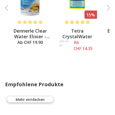
15%
Average rating of 5 out of 5 stars
Average rating of 5 out of 5 st
Av
Dennerle Clear
Tetra
Ehe
Water Elixier -
CrystalWater
g
Flüssiges
Fil
.
CHF 16.
Ab CHF 19.90
Ab
A
90
Filtermedium
Aus
CHF 14.35
Empfohlene Produkte
Mehr entdecken