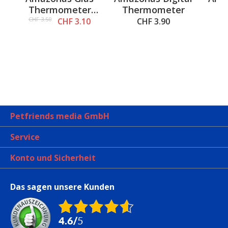
Thermometer
Thermometer
C
mit Sauger
CHF 3.50
CHF 3.10
CHF 3.90
A
Petfriends media GmbH
Service
Konto und Sicherheit
Das sagen unsere Kunden
4.6
/
5