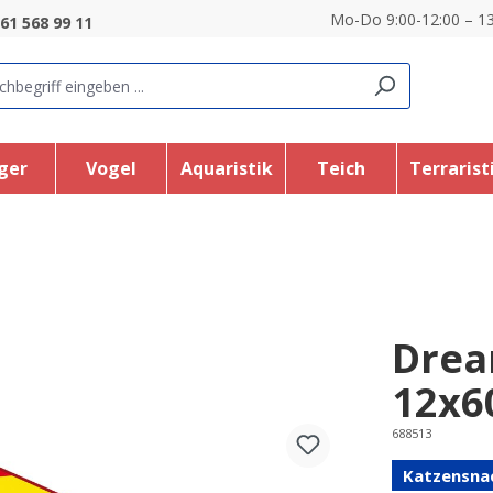
Mo-Do 9:00-12:00 – 13
61 568 99 11
ger
Vogel
Aquaristik
Teich
Terrarist
Drea
12x6
688513
Katzensna