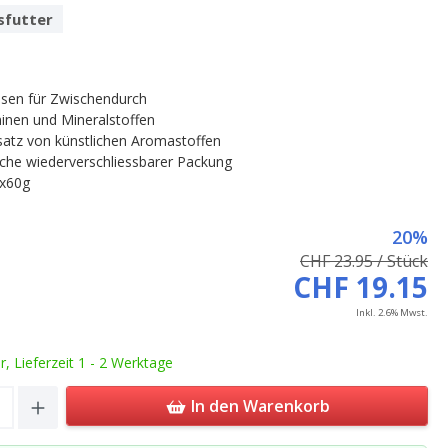
sfutter
ssen für Zwischendurch
minen und Mineralstoffen
atz von künstlichen Aromastoffen
sche wiederverschliessbarer Packung
2x60g
20%
CHF 23.95 / Stück
CHF 19.15
Inkl. 2.6% Mwst.
ar, Lieferzeit 1 - 2 Werktage
Quantity: Enter the desired amount or u
In den Warenkorb