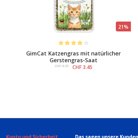
21%
Average rating of 4 out of 5 stars
GimCat Katzengras mit natürlicher
Gerstengras-Saat
CHF 4.35
CHF 3.45
Konto und Sicherheit
Das sagen unsere Kunde