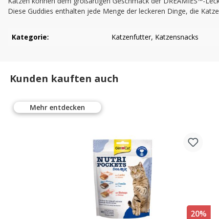
Katzen können dem großartigen Geschmack der DREAMIES™-Leckere
Diese Guddies enthalten jede Menge der leckeren Dinge, die Katzen
Kategorie:
Katzenfutter
, Katzensnacks
Kunden kauften auch
Mehr entdecken
%
20%