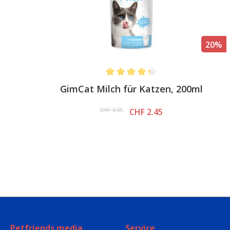
%
20%
Average rating of 4.3 out of 5 stars
GimCat Milch für Katzen, 200ml
CHF 3.05
CHF 2.45
Petfriends media
Service