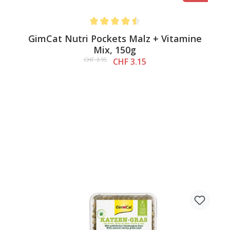
Average rating of 4.5 out of 5 stars
GimCat Nutri Pockets Malz + Vitamine
Mix, 150g
CHF 3.95
CHF 3.15