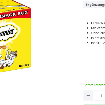
Ergänzung
Leckerbi
Mit Vita
Ohne Zus
In prakti
Inhalt: 1
Sofort lieferb
Product 