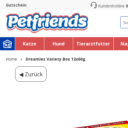
Gutschein
Kundenhotline
0
search
Skip to main navigation
Katze
Hund
Tierarztfutter
Na
Home
Dreamies Variety Box 12x60g
◀ Zurück