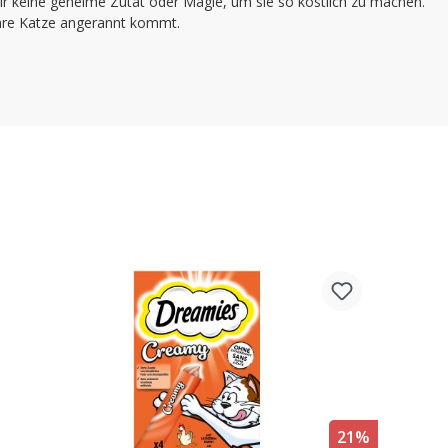
keine geheime Zutat oder Magie, um sie so köstlich zu machen.
 Ihre Katze angerannt kommt.
21%