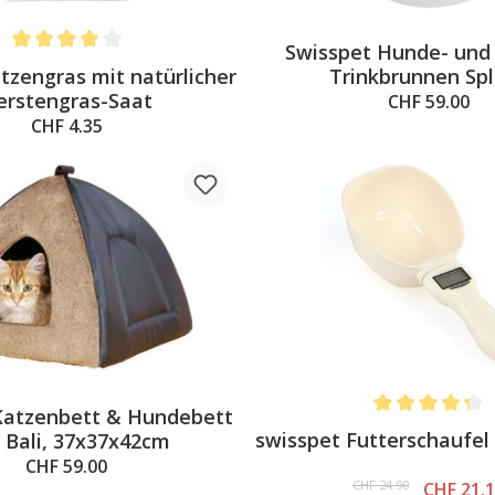
Swisspet Hunde- und
Average rating of 4 out of 5 stars
zengras mit natürlicher
Trinkbrunnen Sp
erstengras-Saat
CHF 59.00
CHF 4.35
Katzenbett & Hundebett
Average rating of
swisspet Futterschaufe
u Bali, 37x37x42cm
CHF 59.00
CHF 24.90
CHF 21.