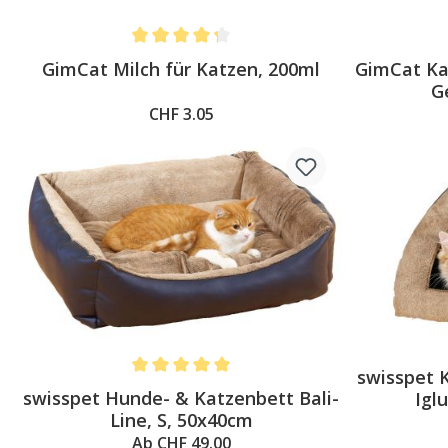
Average rating of 4.3 out of 5 stars
GimCat Milch für Katzen, 200ml
GimCat Kat
G
CHF 3.05
swisspet 
Average rating of 5 out of 5 stars
swisspet Hunde- & Katzenbett Bali-
Igl
Line, S, 50x40cm
Ab CHF 49.00