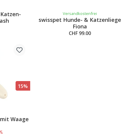
 Katzen-
Versandkostenfrei
swisspet Hunde- & Katzenliege
lash
Fiona
CHF 99.00
15%
 4.2 out of 5 stars
l mit Waage
15