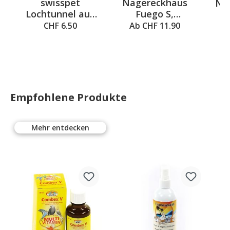
swisspet
Nagereckhaus
Na
Lochtunnel aus
Fuego S,
Mi
Holz L=20cm
17.5x17.5x9cm
CHF 6.50
Ab CHF 11.90
Empfohlene Produkte
Mehr entdecken