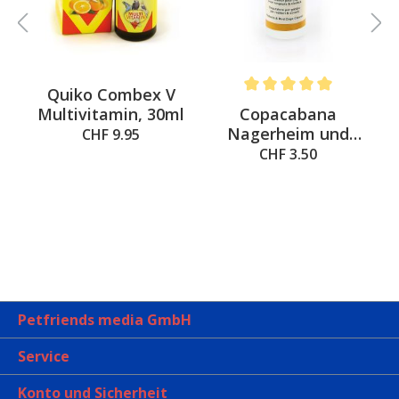
%
Quiko Combex V
 out of 5 stars
Average rating of 5 out of 
o
Copacabana
Multivitamin, 30ml
Nagerheim und
CHF 9.95
Vogelheim Cleaner
CHF 3.50
Petfriends media GmbH
Service
Konto und Sicherheit