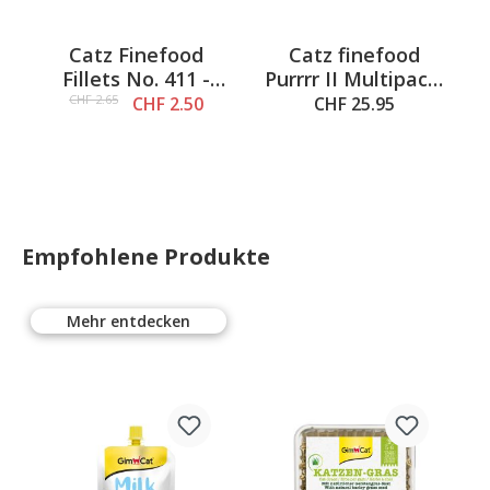
Catz Finefood
Catz finefood
,
Fillets No. 411 -
Purrrr II Multipack,
Pute, Huhn &
2x80g & 10x85g
CHF 2.65
CHF 2.50
CHF 25.95
Lamm in Jelly 85g
Empfohlene Produkte
Mehr entdecken