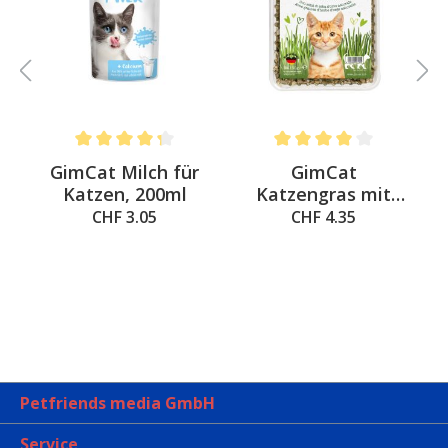
Average rating of 4.3 out of 5 stars
Average rating of 4 out of 
&
GimCat Milch für
GimCat
a
Katzen, 200ml
Katzengras mit
natürlicher
CHF 3.05
CHF 4.35
Gerstengras-Saat
Petfriends media GmbH
Service