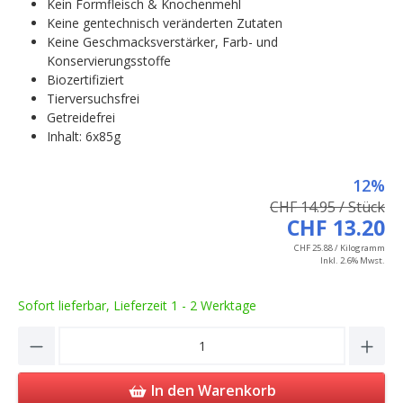
Kein Formfleisch & Knochenmehl
Keine gentechnisch veränderten Zutaten
Keine Geschmacksverstärker, Farb- und
Konservierungsstoffe
Biozertifiziert
Tierversuchsfrei
Getreidefrei
Inhalt: 6x85g
12%
CHF 14.95 / Stück
CHF 13.20
CHF 25.88 / Kilogramm
Inkl. 2.6% Mwst.
Sofort lieferbar, Lieferzeit 1 - 2 Werktage
Product Quantity: Enter the desired amou
In den Warenkorb