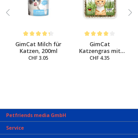
Average rating of 4.3 out of 5 stars
Average rating of 4 out of 
&
GimCat Milch für
GimCat
a
Katzen, 200ml
Katzengras mit
natürlicher
CHF 3.05
CHF 4.35
Gerstengras-Saat
Petfriends media GmbH
Service