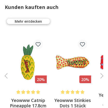
Kunden kauften auch
Mehr entdecken
%
20%
20%
p
Yeo
Average rating of 5 out of 5 stars
Average rating of 5 out of 5 st
Yeowww Catnip
Yeowww Stinkies
St
Pineapple 17.8cm
Dots 1 Stück
CHF 
0