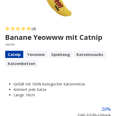
(4)
Average rating of 5 out of 5 stars
Banane Yeowww mit Catnip
646298
Catnip
Yeowww
Spielzeug
Katzensnacks
Katzenbetten
Gefüllt mit 100% biologischer Katzenminze
Animiert jede Katze
Länge: 18cm
20%
CHF 12.95 / Stück