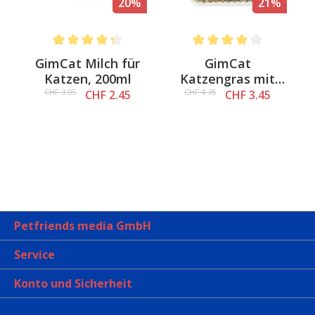
%
20%
21%
Average rating of 4.3 out of 5 stars
Average rating of 4 out of 
&
GimCat Milch für
GimCat
a
Katzen, 200ml
Katzengras mit
natürlicher
CHF 3.05
CHF 4.35
CHF 2.45
CHF 3.45
Gerstengras-Saat
Petfriends media GmbH
Service
Konto und Sicherheit