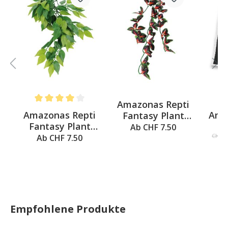
i
Amazonas Repti
Average rating of 4 out of 5 stars
Av
Amazonas Repti
Ama
Fantasy Plant
Fantasy Plant
037,
Ab CHF 7.50
008,
Terr
Kunstpflanze -
CHF 4
Ab CHF 7.50
Kunstpflanze -
60cm
40cm
Empfohlene Produkte