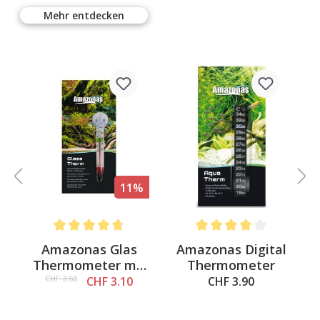
Mehr entdecken
11%
 out of 5 stars
Average rating of 4.6 out of 5 stars
Average rating of 4 out of 
l
Amazonas Glas
Amazonas Digital
e
Thermometer mit
Thermometer
Sauger
CHF 3.50
CHF 3.10
CHF 3.90