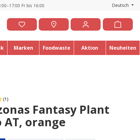
Deutsch
:00–17:00 Fr bis 16:00
ik
Marken
Foodwaste
Aktion
Neuheiten
(1)
onas Fantasy Plant
 of 5 out of 5 stars
 AT, orange