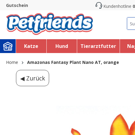
Gutschein
Kundenhotline
0
search
Skip to main navigation
Katze
Hund
Tierarztfutter
Na
Home
Amazonas Fantasy Plant Nano AT, orange
◀ Zurück