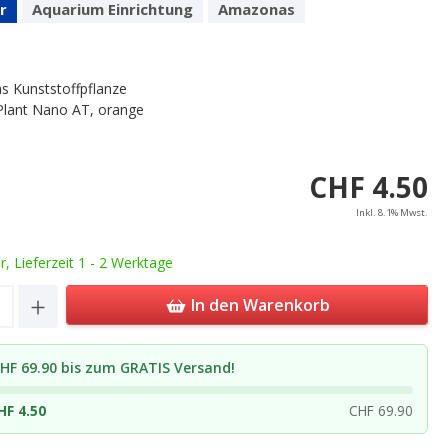
r
Aquarium Einrichtung
Amazonas
 Kunststoffpflanze
Plant Nano AT, orange
CHF 4.50
Inkl. 8.1% Mwst.
ar, Lieferzeit 1 - 2 Werktage
Quantity: Enter the desired amount or u
In den Warenkorb
HF 69.90 bis zum GRATIS Versand!
HF 4.50
CHF 69.90