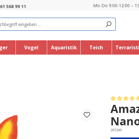
Mo-Do 9:00-12:00 – 13
61 568 99 11
ger
Vogel
Aquaristik
Teich
Terrarist
Amaz
Average rating
Nano
207249