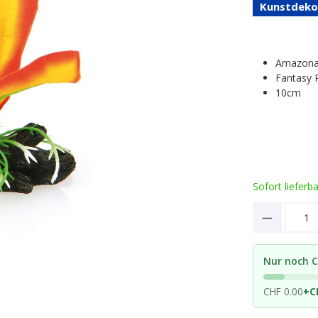
Kunstdeko
Amazonas
Fantasy 
10cm
Sofort lieferb
Product 
Nur noch C
CHF 0.00
+
C