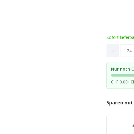
Sofort lieferb
Product 
Nur noch C
CHF 0.00
+
C
Sparen mit