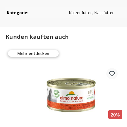
Kategorie:
Katzenfutter
, Nassfutter
Kunden kauften auch
Mehr entdecken
%
20%