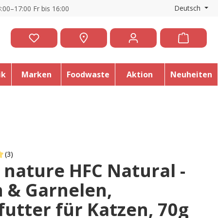
Deutsch
:00–17:00 Fr bis 16:00
ik
Marken
Foodwaste
Aktion
Neuheiten
(3)
 nature HFC Natural -
 of 5 out of 5 stars
 & Garnelen,
futter für Katzen, 70g