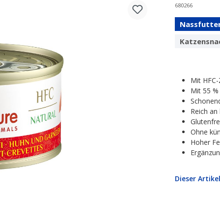
680266
Nassfutte
Katzensna
Mit HFC-Z
Mit 55 %
Schonend
Reich an 
Glutenfre
Ohne kün
Hoher Fe
Ergänzun
Dieser Artike