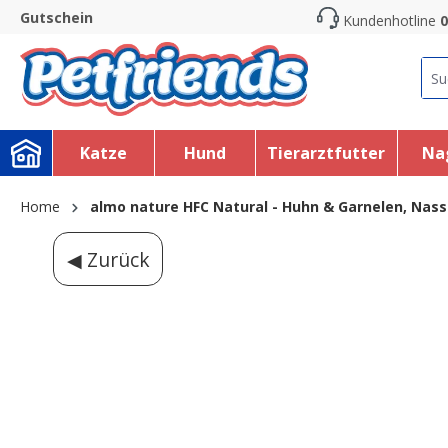
Gutschein
Kundenhotline
0
search
Skip to main navigation
Katze
Hund
Tierarztfutter
Na
Home
almo nature HFC Natural - Huhn & Garnelen, Nass
◀ Zurück