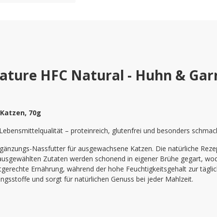
ture HFC Natural - Huhn & Garn
 Katzen, 70g
ebensmittelqualität – proteinreich, glutenfrei und besonders schmac
gänzungs-Nassfutter für ausgewachsene Katzen. Die natürliche Rezep
ig ausgewählten Zutaten werden schonend in eigener Brühe gegart, w
artgerechte Ernährung, während der hohe Feuchtigkeitsgehalt zur tägli
ngsstoffe und sorgt für natürlichen Genuss bei jeder Mahlzeit.