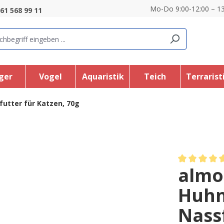
Mo-Do 9:00-12:00 – 13
61 568 99 11
ger
Vogel
Aquaristik
Teich
Terrarist
futter für Katzen, 70g
almo
Average rating
Huhn
Nass