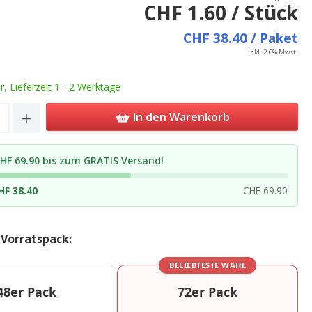
CHF 1.60 / Stück
CHF 38.40 / Paket
Inkl. 2.6% Mwst.
ar, Lieferzeit 1 - 2 Werktage
Quantity: Enter the desired amount or u
In den Warenkorb
HF 69.90 bis zum GRATIS Versand!
HF 38.40
CHF 69.90
 Vorratspack:
BELIEBTESTE WAHL
48er Pack
72er Pack