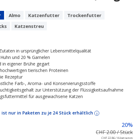
r
Almo
Katzenfutter
Trockenfutter
cks
Katzenstreu
utaten in ursprünglicher Lebensmittelqualität
 Huhn und 20 % Garnelen
 in eigener Brühe gegart
hochwertigen tierischen Proteinen
ie Rezeptur
stliche Farb-, Aroma- und Konservierungsstoffe
uchtigkeitsgehalt zur Unterstützung der Flüssigkeitsaufnahme
gsfuttermittel für ausgewachsene Katzen
l ist nur in Paketen zu je 24 Stück erhältlich
i
20%
CHF 2.00 / Stück
CHF 22.86 / Kilogramm